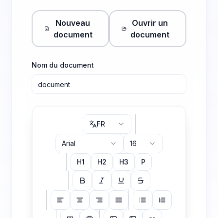
Nouveau
Ouvrir un
document
document
Nom du document
FR
Arial
16
H1
H2
H3
P